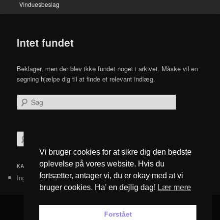
Vinduesbeslag
Intet fundet
Beklager, men der blev ikke fundet noget i arkivet. Måske vil en
søgning hjælpe dig til at finde et relevant indlæg.
Søg
S
ø
Vi bruger cookies for at sikre dig den bedste
g
oplevelse på vores website. Hvis du
KATEGORIER
fortsætter, antager vi, du er okay med at vi
Ingen kategorier
bruger cookies. Ha' en dejlig dag!
Lær mere
Forstået
Privatlivspolitik
Drevet af WordPress