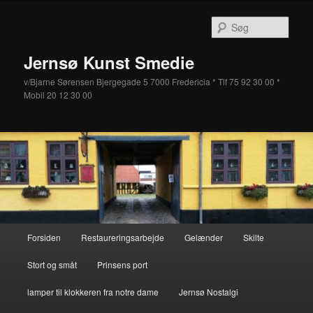
Fortsæt
Fortsæt
til
til
Søg
primært
sekundært
indhold
indhold
Jernsø Kunst Smedie
v/Bjarne Sørensen Bjergegade 5 7000 Fredericia * Tlf 75 92 30 00 *
Mobil 20 12 30 00
Hovedmenu
Forsiden
Restaureringsarbejde
Gelænder
Skilte
Stort og småt
Prinsens port
lamper til klokkeren fra notre dame
Jernsø Nostalgi