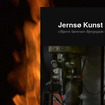
Fortsæt
Fortsæt
til
til
primært
sekundært
Jernsø Kunst
indhold
indhold
v/Bjarne Sørensen Bjergegade 5