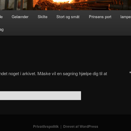
de
Gelænder
Skilte
Stort og småt
Prinsens port
lamper
ag
det noget i arkivet. Måske vil en søgning hjælpe dig til at
Privatlivspolitik
Drevet af WordPress