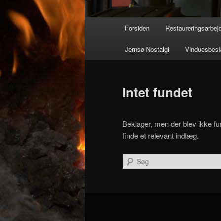
Hovedmenu
Forsiden
Restaureringsarbej
Jernsø Nostalgi
Vinduesbesl
Intet fundet
Beklager, men der blev ikke fun
finde et relevant indlæg.
Søg