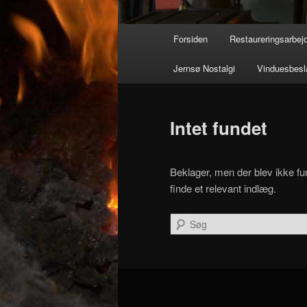
Hovedmenu
Forsiden
Restaureringsarbej
Jernsø Nostalgi
Vinduesbesl
Intet fundet
Beklager, men der blev ikke fun
finde et relevant indlæg.
Søg