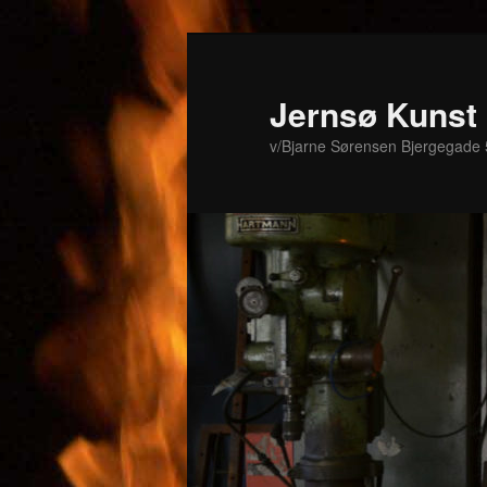
Fortsæt
Fortsæt
til
til
primært
sekundært
Jernsø Kunst
indhold
indhold
v/Bjarne Sørensen Bjergegade 5