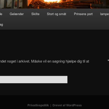
de
Gelænder
Skilte
Stort og småt
Prinsens port
lamper
ag
det noget i arkivet. Måske vil en søgning hjælpe dig til at
Privatlivspolitik
Drevet af WordPress